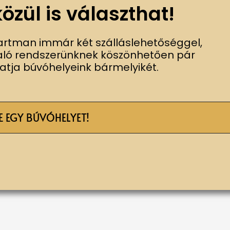
zül is választhat!
rtman immár két szálláslehetőséggel,
glaló rendszerünknek köszönhetően pár
atja búvóhelyeink bármelyikét.
E EGY BÚVÓHELYET!