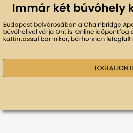
Immár két búvóhely kö
Budapest belvárosában a Chainbridge Apa
búvóhellyel várja Önt is. Online időpontfo
kattintással bármikor, bárhonnan lefoglalh
FOGLALJON L